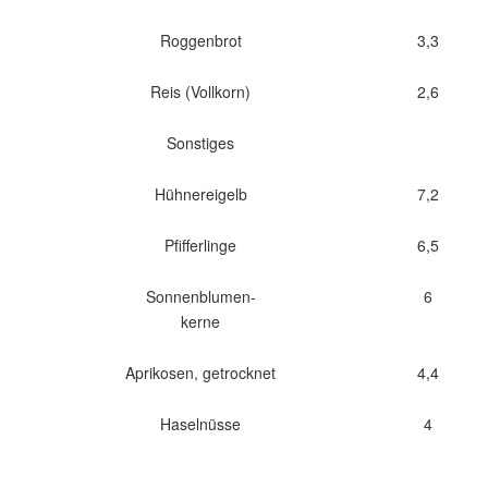
Roggenbrot
3,3
Reis (Vollkorn)
2,6
Sonstiges
Hühnereigelb
7,2
Pfifferlinge
6,5
Sonnenblumen-
6
kerne
Aprikosen, getrocknet
4,4
Haselnüsse
4