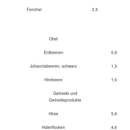
Fenchel
2,5
Obst
Erdbeeren
0,9
Johannisbeeren, schwarz
1,3
Himbeere
1,0
Getreide und
Getreideprodukte
Hirse
5,9
Haferflocken
4,6