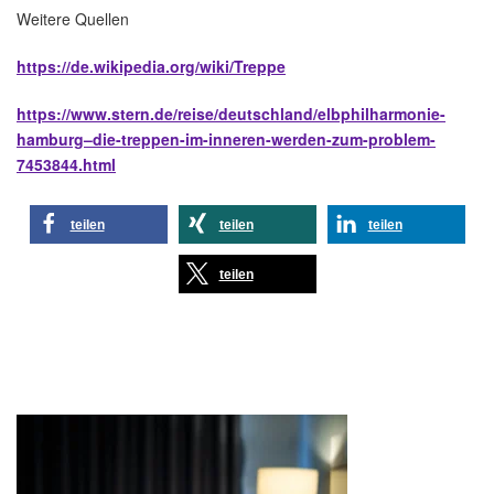
Weitere Quellen
https://de.wikipedia.org/wiki/Treppe
https://www.stern.de/reise/deutschland/elbphilharmonie-
hamburg–die-treppen-im-inneren-werden-zum-problem-
7453844.html
teilen
teilen
teilen
teilen