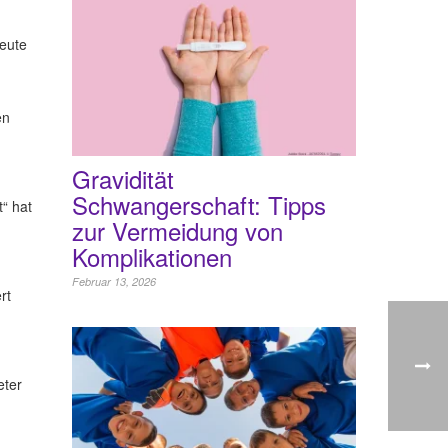
Heute
en
Gravidität
Schwangerschaft: Tipps
“ hat
zur Vermeidung von
Komplikationen
Februar 13, 2026
rt
eter