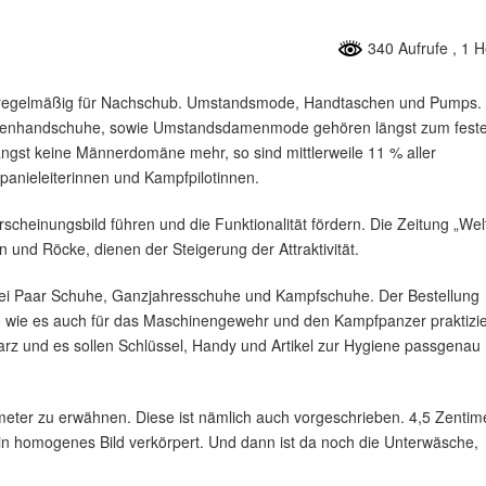
340 Aufrufe
, 1 
wehr regelmäßig für Nachschub. Umstandsmode, Handtaschen und Pumps.
menhandschuhe, sowie Umstandsdamenmode gehören längst zum fest
ngst keine Männerdomäne mehr, so sind mittlerweile 11 % aller
panieleiterinnen und Kampfpilotinnen.
cheinungsbild führen und die Funktionalität fördern. Die Zeitung „Welt
 und Röcke, dienen der Steigerung der Attraktivität.
ei Paar Schuhe, Ganzjahresschuhe und Kampfschuhe. Der Bestellung
o wie es auch für das Maschinengewehr und den Kampfpanzer praktizie
warz und es sollen Schlüssel, Handy und Artikel zur Hygiene passgenau
ter zu erwähnen. Diese ist nämlich auch vorgeschrieben. 4,5 Zentim
in homogenes Bild verkörpert. Und dann ist da noch die Unterwäsche,